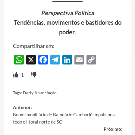
Perspectiva Política
Tendências, movimentos e bastidores do
poder.
Compartilhar em:
WhatsApp
X
Facebook
Telegram
LinkedIn
Email
Copy
Link
1
Tags:
Derly Anunciação
Post
Anterior:
Boom imobiliário de Balneário Camboriú impulsiona
navigation
todo o litoral norte de SC
Próximo: