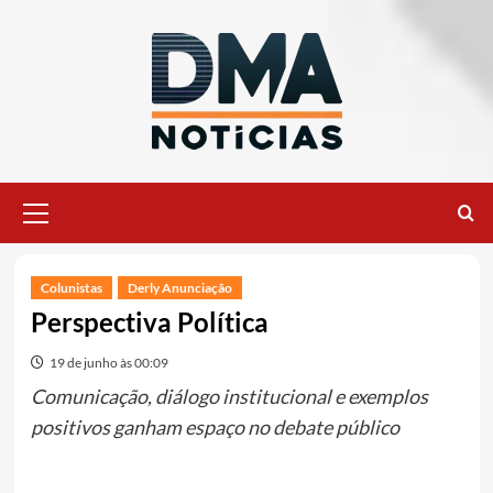
Ir
para
o
conteúdo
Menu
principal
Colunistas
Derly Anunciação
Perspectiva Política
19 de junho às 00:09
Comunicação, diálogo institucional e exemplos
positivos ganham espaço no debate público