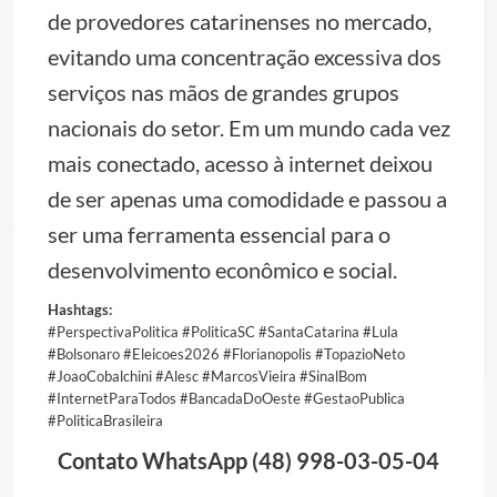
de provedores catarinenses no mercado,
evitando uma concentração excessiva dos
serviços nas mãos de grandes grupos
nacionais do setor. Em um mundo cada vez
mais conectado, acesso à internet deixou
de ser apenas uma comodidade e passou a
ser uma ferramenta essencial para o
desenvolvimento econômico e social.
Hashtags:
#PerspectivaPolitica #PoliticaSC #SantaCatarina #Lula
#Bolsonaro #Eleicoes2026 #Florianopolis #TopazioNeto
#JoaoCobalchini #Alesc #MarcosVieira #SinalBom
#InternetParaTodos #BancadaDoOeste #GestaoPublica
#PoliticaBrasileira
Contato WhatsApp (48) 998-03-05-04