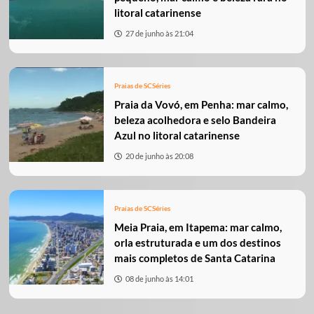
litoral catarinense
27 de junho às 21:04
Praias de SC
Séries
Praia da Vovó, em Penha: mar calmo,
beleza acolhedora e selo Bandeira
Azul no litoral catarinense
20 de junho às 20:08
Praias de SC
Séries
Meia Praia, em Itapema: mar calmo,
orla estruturada e um dos destinos
mais completos de Santa Catarina
08 de junho às 14:01