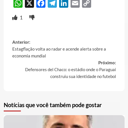
WhatsApp
X
Facebook
Telegram
LinkedIn
Email
Copy
Link
1
Post
Anterior:
Estagflação volta ao radar e acende alerta sobre a
navigation
economia mundial
Próximo:
Defensores del Chaco: o estádio onde o Paraguai
construiu sua identidade no futebol
Notícias que você também pode gostar