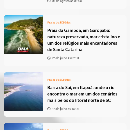
01 de agosto às 01:00
Praias de SC
Séries
Praia da Gamboa, em Garopaba:
natureza preservada, mar cristalino e
um dos refúgios mais encantadores
de Santa Catarina
26 de julho às 02:01
Praias de SC
Séries
Barra do Saí, em Itapoá: onde o rio
encontra o mar em um dos cenários
mais belos do litoral norte de SC
18 de julho às 16:07