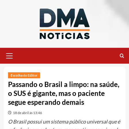
Ir
para
o
conteúdo
Menu
principal
Escolha do Editor
Passando o Brasil a limpo: na saúde,
o SUS é gigante, mas o paciente
segue esperando demais
18 de abril às 13:46
O Brasil possui um sistema público universal que é