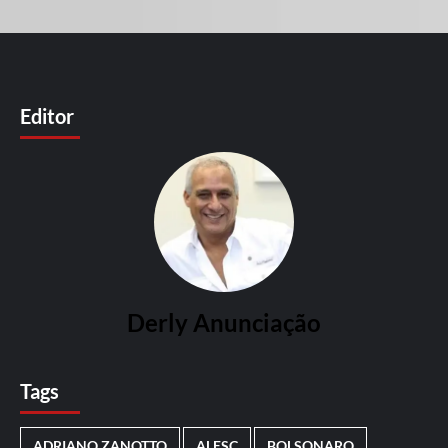
Editor
Derly Anunciação
Tags
ADRIANO ZANOTTO
ALESC
BOLSONARO