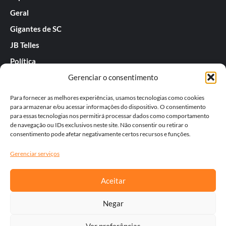
Geral
Gigantes de SC
JB Telles
Política
Gerenciar o consentimento
Praias de SC
Rafael Guarnieri
Para fornecer as melhores experiências, usamos tecnologias como cookies
para armazenar e/ou acessar informações do dispositivo. O consentimento
Séries
para essas tecnologias nos permitirá processar dados como comportamento
de navegação ou IDs exclusivos neste site. Não consentir ou retirar o
Tatiana
consentimento pode afetar negativamente certos recursos e funções.
Templos do Futebol
Gerenciar serviços
Werner Zotz
Aceitar
Negar
Ver preferências