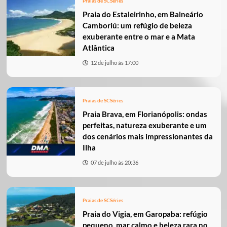
Praias de SC
Séries
Praia do Estaleirinho, em Balneário
Camboriú: um refúgio de beleza
exuberante entre o mar e a Mata
Atlântica
12 de julho às 17:00
Praias de SC
Séries
Praia Brava, em Florianópolis: ondas
perfeitas, natureza exuberante e um
dos cenários mais impressionantes da
Ilha
07 de julho às 20:36
Praias de SC
Séries
Praia do Vigia, em Garopaba: refúgio
pequeno, mar calmo e beleza rara no