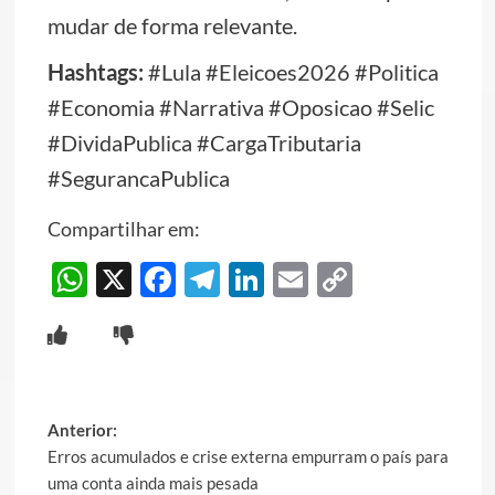
mudar de forma relevante.
Hashtags:
#Lula #Eleicoes2026 #Politica
#Economia #Narrativa #Oposicao #Selic
#DividaPublica #CargaTributaria
#SegurancaPublica
Compartilhar em:
WhatsApp
X
Facebook
Telegram
LinkedIn
Email
Copy
Link
Post
Anterior:
Erros acumulados e crise externa empurram o país para
navigation
uma conta ainda mais pesada