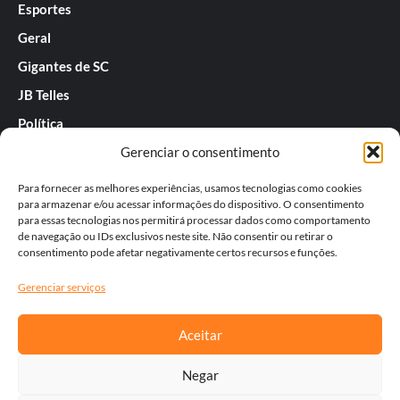
Esportes
Geral
Gigantes de SC
JB Telles
Política
Gerenciar o consentimento
Praias de SC
Rafael Guarnieri
Para fornecer as melhores experiências, usamos tecnologias como cookies
para armazenar e/ou acessar informações do dispositivo. O consentimento
Séries
para essas tecnologias nos permitirá processar dados como comportamento
de navegação ou IDs exclusivos neste site. Não consentir ou retirar o
Tatiana
consentimento pode afetar negativamente certos recursos e funções.
Templos do Futebol
Gerenciar serviços
Werner Zotz
Aceitar
Negar