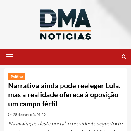
Ir
para
o
conteúdo
Menu
principal
Política
Narrativa ainda pode reeleger Lula,
mas a realidade oferece à oposição
um campo fértil
28 de março às 01:59
Na avaliação deste portal, o presidente segue forte