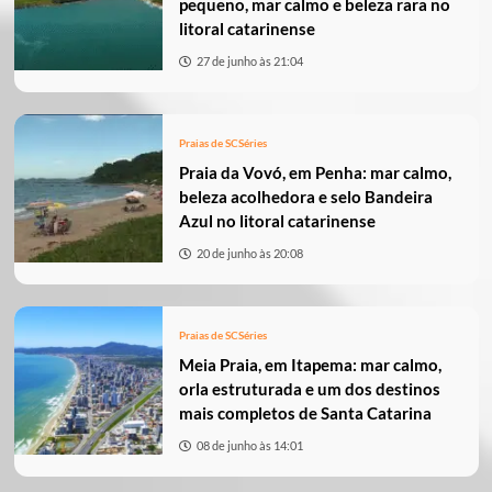
pequeno, mar calmo e beleza rara no
litoral catarinense
27 de junho às 21:04
Praias de SC
Séries
Praia da Vovó, em Penha: mar calmo,
beleza acolhedora e selo Bandeira
Azul no litoral catarinense
20 de junho às 20:08
Praias de SC
Séries
Meia Praia, em Itapema: mar calmo,
orla estruturada e um dos destinos
mais completos de Santa Catarina
08 de junho às 14:01