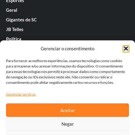
Esportes
Geral
Gigantes de SC
JB Telles
Política
Gerenciar o consentimento
Praias de SC
Rafael Guarnieri
Para fornecer as melhores experiências, usamos tecnologias como cookies
para armazenar e/ou acessar informações do dispositivo. O consentimento
Séries
para essas tecnologias nos permitirá processar dados como comportamento
de navegação ou IDs exclusivos neste site. Não consentir ou retirar o
Tatiana
consentimento pode afetar negativamente certos recursos e funções.
Templos do Futebol
Gerenciar serviços
Werner Zotz
Aceitar
Negar