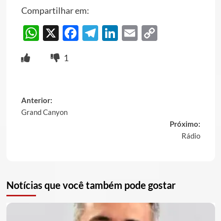
Compartilhar em:
WhatsApp
X
Facebook
Telegram
LinkedIn
Email
Copy
Link
1
Post
Anterior:
Grand Canyon
navigation
Próximo:
Rádio
Notícias que você também pode gostar