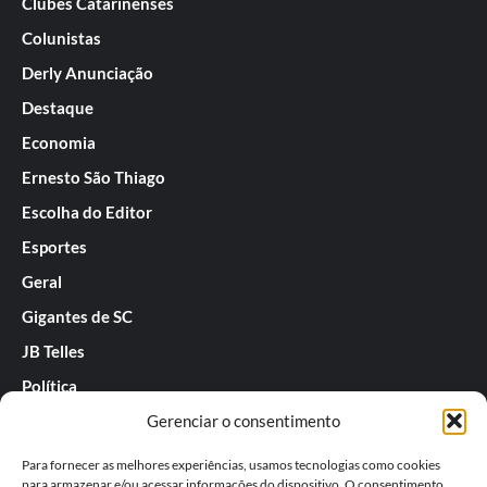
Clubes Catarinenses
Colunistas
Derly Anunciação
Destaque
Economia
Ernesto São Thiago
Escolha do Editor
Esportes
Geral
Gigantes de SC
JB Telles
Política
Gerenciar o consentimento
Praias de SC
Rafael Guarnieri
Para fornecer as melhores experiências, usamos tecnologias como cookies
para armazenar e/ou acessar informações do dispositivo. O consentimento