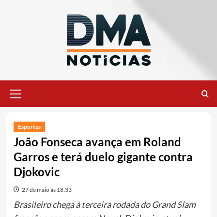
Ir
para
o
conteúdo
Menu
principal
Esportes
João Fonseca avança em Roland
Garros e terá duelo gigante contra
Djokovic
27 de maio às 18:33
Brasileiro chega à terceira rodada do Grand Slam