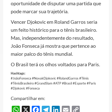
oportunidade de disputar uma partida que
pode marcar sua trajetória.
Vencer Djokovic em Roland Garros seria
um feito histórico para o tênis brasileiro.
Mas, independentemente do resultado,
João Fonseca já mostra que pertence ao
maior palco do tênis mundial.
O Brasil terá os olhos voltados para Paris.
Hashtags:
#JoãoFonseca #NovakDjokovic #RolandGarros #Tênis
#TênisBrasileiro #GrandSlam #ATP #Brasil #Esporte #Paris
#Djokovic #Fonseca
Compartilhar em:
WhatsApp
X
Facebook
Telegram
LinkedIn
Email
Copy