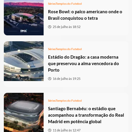
Séries
Templos do Futebol
Rose Bowl: o palco americano onde o
Brasil conquistou o tetra
25 de julho às 18:52
Séries
Templos do Futebol
Estádio do Dragão: a casa moderna
que preservou a alma vencedora do
Porto
16 de julho às 19:25
Séries
Templos do Futebol
Santiago Bernabéu: o estádio que
acompanhou a transformação do Real
Madrid em potência global
11 de julho às 12:47