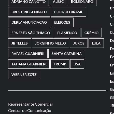
ADRIANO ZANOTTO
ALESC
BOLSONARO
Br
BRUCE RIGGENBACH
COPA DO BRASIL
Ci
DERLY ANUNCIAÇÃO
ELEIÇÕES
Cl
Co
ERNESTO SÃO THIAGO
FLAMENGO
GRÊMIO
De
JB TELLES
JORGINHO MELLO
JUROS
LULA
De
RAFAEL GUARNIERI
SANTA CATARINA
E
TATIANA GUARNIERI
TRUMP
USA
Er
Es
WERNER ZOTZ
Es
Ge
Gi
Representante Comercial
JB
Central de Comunicação
Po