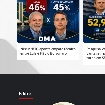
Nexus/BTG aponta empate técnico
Pesquisa V
entre Lula e Flávio Bolsonaro
vantagem p
turno em S
Editor