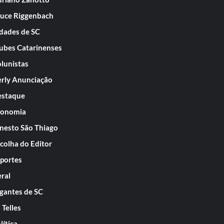
uce Riggenbach
dades de SC
ubes Catarinenses
lunistas
rly Anunciação
staque
conomia
nesto São Thiago
colha do Editor
portes
ral
gantes de SC
 Telles
lítica