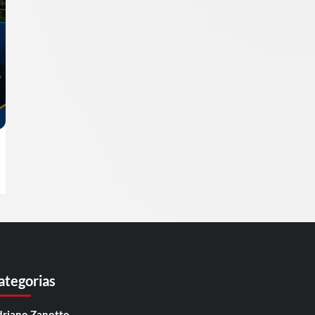
ategorias
riano Zanotto