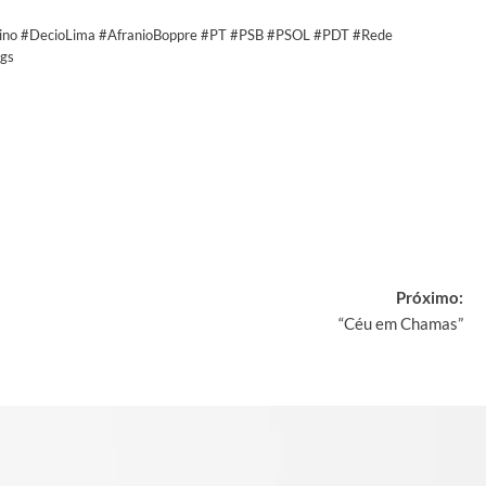
bino #DecioLima #AfranioBoppre #PT #PSB #PSOL #PDT #Rede
egs
y
Próximo:
“Céu em Chamas”