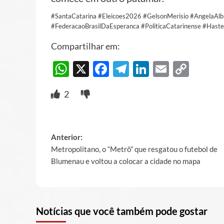
#SantaCatarina #Eleicoes2026 #GelsonMerisio #AngelaAl
#FederacaoBrasilDaEsperanca #PoliticaCatarinense #Hast
Compartilhar em:
WhatsApp
X
Facebook
Telegram
LinkedIn
Email
Cop
Link
2
Post
Anterior:
Metropolitano, o “Metrô” que resgatou o futebol de
navigation
Blumenau e voltou a colocar a cidade no mapa
Notícias que você também pode gostar