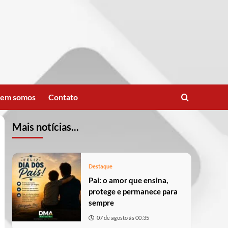
em somos
Contato
Mais notícias...
Destaque
Pai: o amor que ensina,
protege e permanece para
sempre
07 de agosto às 00:35