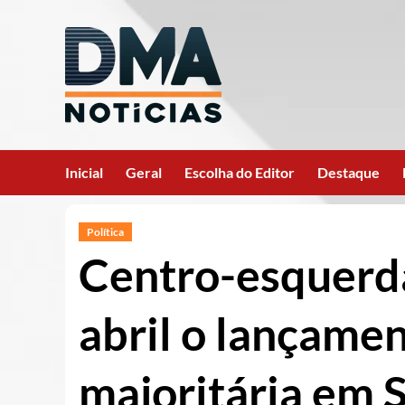
Ir
para
o
conteúdo
Inicial
Geral
Escolha do Editor
Destaque
Política
Centro-esquerd
abril o lançame
majoritária em 