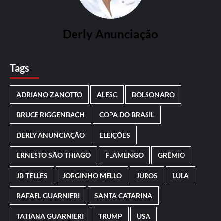
Derly Anunciação
Tags
ADRIANO ZANOTTO
ALESC
BOLSONARO
BRUCE RIGGENBACH
COPA DO BRASIL
DERLY ANUNCIAÇÃO
ELEIÇÕES
ERNESTO SÃO THIAGO
FLAMENGO
GRÊMIO
JB TELLES
JORGINHO MELLO
JUROS
LULA
RAFAEL GUARNIERI
SANTA CATARINA
TATIANA GUARNIERI
TRUMP
USA