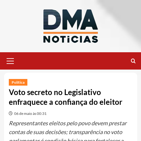
Ir
para
o
conteúdo
Menu
principal
Política
Voto secreto no Legislativo
enfraquece a confiança do eleitor
06 de maio às 00:31
Representantes eleitos pelo povo devem prestar
contas de suas decisões; transparência no voto
parlamentar é condição básica para fortalecer a