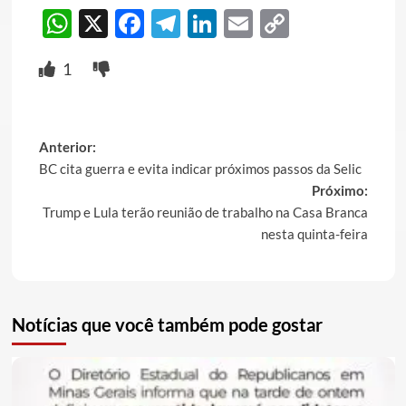
WhatsApp
X
Facebook
Telegram
LinkedIn
Email
Copy
Link
1
Post
Anterior:
BC cita guerra e evita indicar próximos passos da Selic
navigation
Próximo:
Trump e Lula terão reunião de trabalho na Casa Branca
nesta quinta-feira
Notícias que você também pode gostar