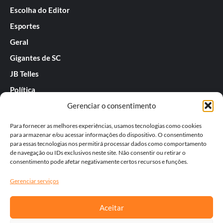
Escolha do Editor
Esportes
Geral
Gigantes de SC
JB Telles
Política
Gerenciar o consentimento
Praias de SC
Rafael Guarnieri
Para fornecer as melhores experiências, usamos tecnologias como cookies
para armazenar e/ou acessar informações do dispositivo. O consentimento
Séries
para essas tecnologias nos permitirá processar dados como comportamento
de navegação ou IDs exclusivos neste site. Não consentir ou retirar o
Tatiana
consentimento pode afetar negativamente certos recursos e funções.
Templos do Futebol
Gerenciar serviços
Werner Zotz
Aceitar