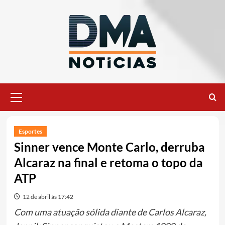
Ir
para
o
conteúdo
Menu
principal
Esportes
Sinner vence Monte Carlo, derruba
Alcaraz na final e retoma o topo da
ATP
12 de abril às 17:42
Com uma atuação sólida diante de Carlos Alcaraz,