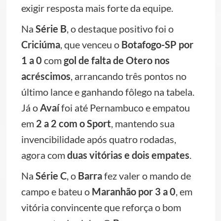
exigir resposta mais forte da equipe.
Na
Série B
, o destaque positivo foi o
Criciúma
, que venceu o
Botafogo-SP por
1 a 0
com
gol de falta de Otero nos
acréscimos
, arrancando três pontos no
último lance e ganhando fôlego na tabela.
Já o
Avaí
foi até Pernambuco e empatou
em
2 a 2 com o Sport
, mantendo sua
invencibilidade após quatro rodadas,
agora com
duas vitórias e dois empates
.
Na
Série C
, o
Barra
fez valer o mando de
campo e bateu o
Maranhão por 3 a 0
, em
vitória convincente que reforça o bom