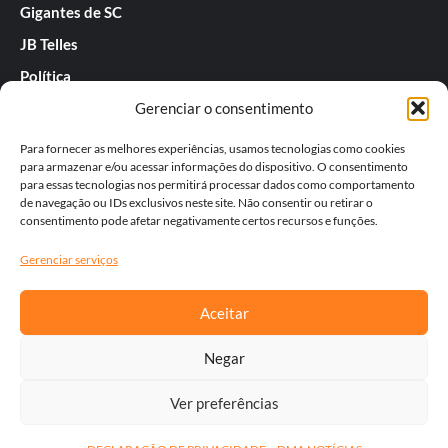
Gigantes de SC
JB Telles
Política
Gerenciar o consentimento
Praias de SC
Rafael Guarnieri
Para fornecer as melhores experiências, usamos tecnologias como cookies
para armazenar e/ou acessar informações do dispositivo. O consentimento
Séries
para essas tecnologias nos permitirá processar dados como comportamento
de navegação ou IDs exclusivos neste site. Não consentir ou retirar o
Tatiana
consentimento pode afetar negativamente certos recursos e funções.
Templos do Futebol
Gerenciar serviços
Werner Zotz
Aceitar
Negar
Ver preferências
Copyright © Todos os direitos reservados | wf5