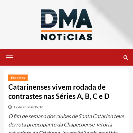
Ir
para
o
conteúdo
Menu
principal
Esportes
Catarinenses vivem rodada de
contrastes nas Séries A, B, C e D
12 de abril às 19:16
O fim de semana dos clubes de Santa Catarina teve
derrota preocupante da Chapecoense, vitória
salvadora do Criciúma, invencibilidade mantida