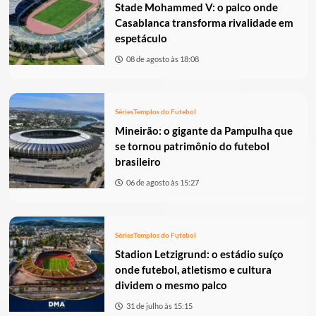
Stade Mohammed V: o palco onde
Casablanca transforma rivalidade em
espetáculo
08 de agosto às 18:08
Séries
Templos do Futebol
Mineirão: o gigante da Pampulha que
se tornou patrimônio do futebol
brasileiro
06 de agosto às 15:27
Séries
Templos do Futebol
Stadion Letzigrund: o estádio suíço
onde futebol, atletismo e cultura
dividem o mesmo palco
31 de julho às 15:15