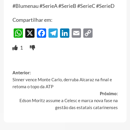
#Blumenau #SerieA #SerieB #SerieC #SerieD
Compartilhar em:
WhatsApp
X
Facebook
Telegram
LinkedIn
Email
Copy
Link
1
Post
Anterior:
Sinner vence Monte Carlo, derruba Alcaraz na final e
navigation
retoma o topo da ATP
Próximo:
Edson Moritz assume a Celesc e marca nova fase na
gestão das estatais catarinenses