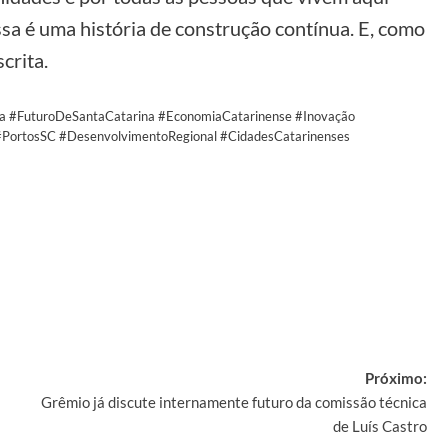
ssa é uma história de construção contínua. E, como
crita.
a #FuturoDeSantaCatarina #EconomiaCatarinense #Inovação
 #PortosSC #DesenvolvimentoRegional #CidadesCatarinenses
y
Próximo:
Grêmio já discute internamente futuro da comissão técnica
de Luís Castro