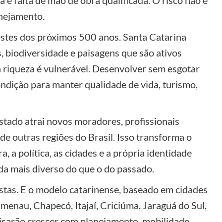
 e falta de mão de obra qualificada. O risco não é
anejamento.
stes dos próximos 500 anos. Santa Catarina
os, biodiversidade e paisagens que são ativos
a riqueza é vulnerável. Desenvolver sem esgotar
ondição para manter qualidade de vida, turismo,
ado atrai novos moradores, profissionais
de outras regiões do Brasil. Isso transforma o
, a política, as cidades e a própria identidade
da mais diverso do que o do passado.
stas. E o modelo catarinense, baseado em cidades
lumenau, Chapecó, Itajaí, Criciúma, Jaraguá do Sul,
cisarão crescer com planejamento, mobilidade,