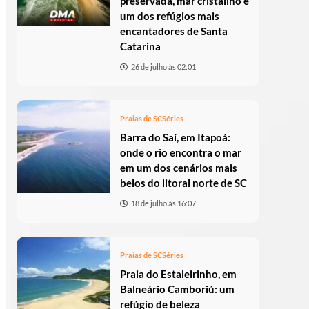
preservada, mar cristalino e
um dos refúgios mais
encantadores de Santa
Catarina
26 de julho às 02:01
Praias de SC
Séries
Barra do Saí, em Itapoá:
onde o rio encontra o mar
em um dos cenários mais
belos do litoral norte de SC
18 de julho às 16:07
Praias de SC
Séries
Praia do Estaleirinho, em
Balneário Camboriú: um
refúgio de beleza