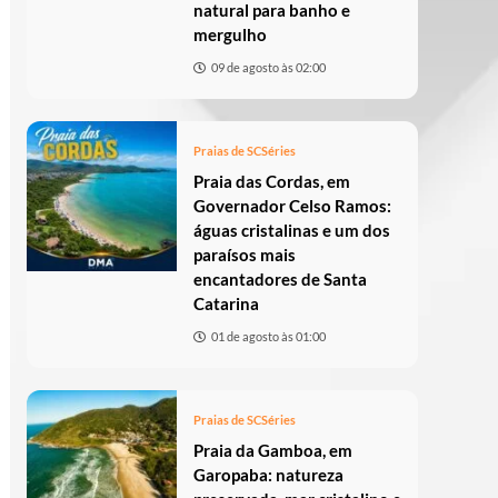
natural para banho e
mergulho
09 de agosto às 02:00
Praias de SC
Séries
Praia das Cordas, em
Governador Celso Ramos:
águas cristalinas e um dos
paraísos mais
encantadores de Santa
Catarina
01 de agosto às 01:00
Praias de SC
Séries
Praia da Gamboa, em
Garopaba: natureza