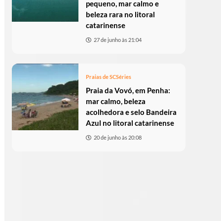
pequeno, mar calmo e
beleza rara no litoral
catarinense
27 de junho às 21:04
Praias de SC
Séries
Praia da Vovó, em Penha:
mar calmo, beleza
acolhedora e selo Bandeira
Azul no litoral catarinense
20 de junho às 20:08