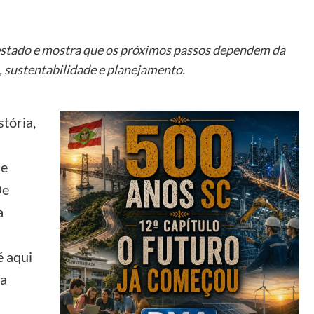
o estado e mostra que os próximos passos dependem da
, sustentabilidade e planejamento.
stória,
De
De
a
é aqui
ta