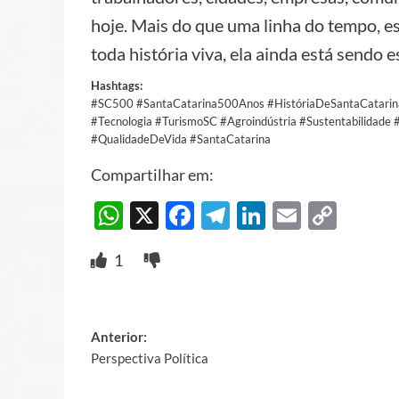
hoje. Mais do que uma linha do tempo, e
toda história viva, ela ainda está sendo es
Hashtags:
#SC500 #SantaCatarina500Anos #HistóriaDeSantaCatarin
#Tecnologia #TurismoSC #Agroindústria #Sustentabilidade
#QualidadeDeVida #SantaCatarina
Compartilhar em:
WhatsApp
X
Facebook
Telegram
LinkedIn
Email
Cop
Link
1
Post
Anterior:
Perspectiva Política
navigation