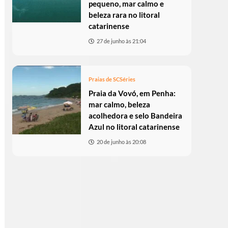
pequeno, mar calmo e
beleza rara no litoral
catarinense
27 de junho às 21:04
Praias de SC
Séries
Praia da Vovó, em Penha:
mar calmo, beleza
acolhedora e selo Bandeira
Azul no litoral catarinense
20 de junho às 20:08