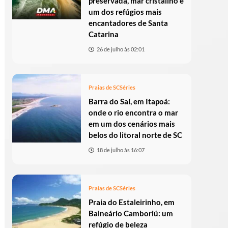
preservada, mar cristalino e
um dos refúgios mais
encantadores de Santa
Catarina
26 de julho às 02:01
Praias de SC
Séries
Barra do Saí, em Itapoá:
onde o rio encontra o mar
em um dos cenários mais
belos do litoral norte de SC
18 de julho às 16:07
Praias de SC
Séries
Praia do Estaleirinho, em
Balneário Camboriú: um
refúgio de beleza