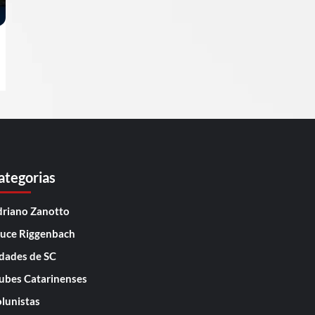
ategorias
riano Zanotto
uce Riggenbach
dades de SC
ubes Catarinenses
lunistas