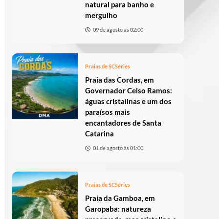
natural para banho e
mergulho
09 de agosto às 02:00
Praias de SC
Séries
Praia das Cordas, em
Governador Celso Ramos:
águas cristalinas e um dos
paraísos mais
encantadores de Santa
Catarina
01 de agosto às 01:00
Praias de SC
Séries
Praia da Gamboa, em
Garopaba: natureza