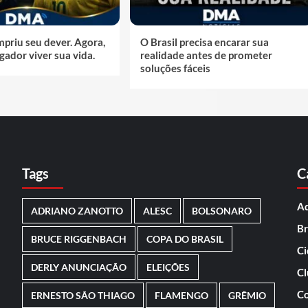
priu seu dever. Agora,
O Brasil precisa encarar sua
gador viver sua vida.
realidade antes de prometer
soluções fáceis
Tags
C
Ad
ADRIANO ZANOTTO
ALESC
BOLSONARO
Br
BRUCE RIGGENBACH
COPA DO BRASIL
Ci
DERLY ANUNCIAÇÃO
ELEIÇÕES
Cl
Co
ERNESTO SÃO THIAGO
FLAMENGO
GRÊMIO