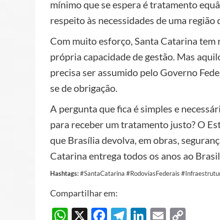
mínimo que se espera é tratamento equâ
respeito às necessidades de uma região q
Com muito esforço, Santa Catarina tem
própria capacidade de gestão. Mas aquil
precisa ser assumido pelo Governo Federa
se de obrigação.
A pergunta que fica é simples e necessár
para receber um tratamento justo? O Es
que Brasília devolva, em obras, seguranç
Catarina entrega todos os anos ao Brasil
Hashtags:
#SantaCatarina #RodoviasFederais #Infraestrutu
Compartilhar em:
WhatsApp
X
Facebook
Telegram
LinkedIn
Email
Cop