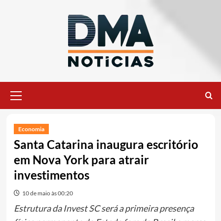
Ir
para
o
conteúdo
Menu
principal
Economia
Santa Catarina inaugura escritório
em Nova York para atrair
investimentos
10 de maio às 00:20
Estrutura da Invest SC será a primeira presença