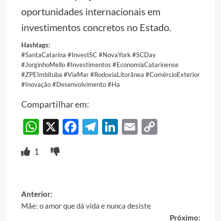
oportunidades internacionais em
investimentos concretos no Estado.
Hashtags:
#SantaCatarina #InvestSC #NovaYork #SCDay
#JorginhoMello #Investimentos #EconomiaCatarinense
#ZPEImbituba #ViaMar #RodoviaLitorânea #ComércioExterior
#Inovação #Desenvolvimento #Ha
Compartilhar em:
WhatsApp
X
Facebook
Telegram
LinkedIn
Email
Copy
Link
1
Post
Anterior:
Mãe: o amor que dá vida e nunca desiste
navigation
Próximo: