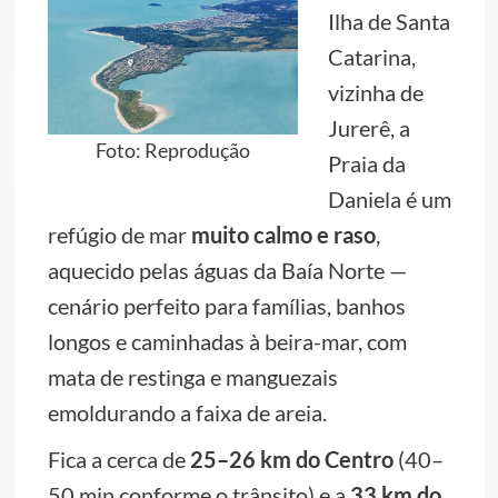
Ilha de Santa
Catarina,
vizinha de
Jurerê, a
Foto: Reprodução
Praia da
Daniela é um
refúgio de mar
muito calmo e raso
,
aquecido pelas águas da Baía Norte —
cenário perfeito para famílias, banhos
longos e caminhadas à beira-mar, com
mata de restinga e manguezais
emoldurando a faixa de areia.
Fica a cerca de
25–26 km do Centro
(40–
50 min conforme o trânsito) e a
33 km do