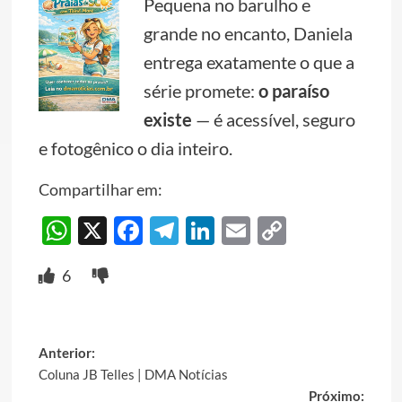
Pequena no barulho e
grande no encanto, Daniela
entrega exatamente o que a
série promete:
o paraíso
existe
— é acessível, seguro
e fotogênico o dia inteiro.
Compartilhar em:
WhatsApp
X
Facebook
Telegram
LinkedIn
Email
Copy
Link
6
Post
Anterior:
Coluna JB Telles | DMA Notícias
navigation
Próximo: