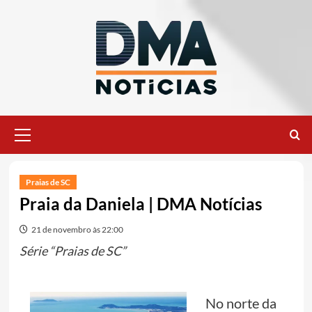
Ir
para
o
conteúdo
Menu
principal
Praias de SC
Praia da Daniela | DMA Notícias
21 de novembro às 22:00
Série “Praias de SC”
No norte da