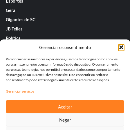
Esportes
Geral
Gigantes de SC
JB Telles
Política
Gerenciar o consentimento
Praias de SC
Rafael Guarnieri
Para fornecer as melhores experiências, usamos tecnologias como cookies
para armazenar e/ou acessar informações do dispositivo. O consentimento
Séries
para essas tecnologias nos permitirá processar dados como comportamento
de navegação ou IDs exclusivos neste site. Não consentir ou retirar o
Tatiana
consentimento pode afetar negativamente certos recursos e funções.
Templos do Futebol
Gerenciar serviços
Werner Zotz
Aceitar
Negar