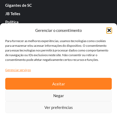
Gigantes de SC
JB Telles
Política
Gerenciar o consentimento
Praias de SC
Rafael Guarnieri
Para fornecer as melhores experiências, usamos tecnologias como cookies
para armazenar e/ou acessar informações do dispositivo. O consentimento
Séries
para essas tecnologias nos permitirá processar dados como comportamento
de navegação ou IDs exclusivos neste site. Não consentir ou retirar o
Tatiana
consentimento pode afetar negativamente certos recursos e funções.
Templos do Futebol
Gerenciar serviços
Werner Zotz
Aceitar
Negar
Ver preferências