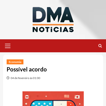
Ir
para
o
conteúdo
Menu
principal
Economia
Possível acordo
04 de fevereiro às 01:00