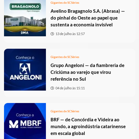
Gigantes de SC
Séries
Avelino Bragagnolo S.A. (Abrasa) —
do pinhal do Oeste ao papel que
sustenta a economia invisível
13 de julho às 12:57
Gigantes de SC
Séries
Grupo Angeloni — da fiambreria de
Criciúma ao varejo que virou
referência no Sul
04 de julho às 15:11
Gigantes de SC
Séries
BRF — de Concórdia e Videira ao
mundo, a agroindústria catarinense
em escala global