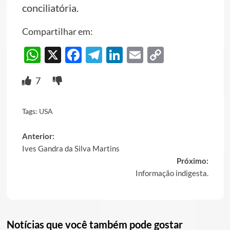
conciliatória.
Compartilhar em:
WhatsApp
X
Facebook
Telegram
LinkedIn
Email
Copy
Link
7
Tags:
USA
Post
Anterior:
Ives Gandra da Silva Martins
navigation
Próximo:
Informação indigesta.
Notícias que você também pode gostar