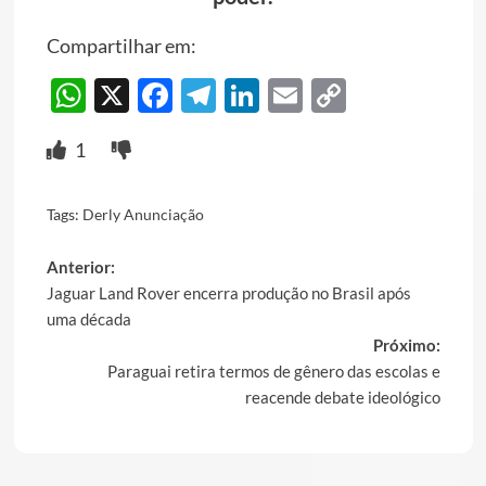
Compartilhar em:
WhatsApp
X
Facebook
Telegram
LinkedIn
Email
Copy
Link
1
Tags:
Derly Anunciação
Post
Anterior:
Jaguar Land Rover encerra produção no Brasil após
navigation
uma década
Próximo:
Paraguai retira termos de gênero das escolas e
reacende debate ideológico