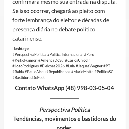
confirmará mesmo sua entrada na disputa.
Se isso ocorrer, chegará ao pleito com
forte lembrança do eleitor e décadas de
presença diária no debate político
catarinense.
Hashtags:
#PerspectivaPolitica #PoliticaInternacional #Peru
#KeikoFujimori #AmericaDoSul #CarlosChiodini
#JoaoRodrigues #Eleicoes2026 #Lula #JaquesWagner #PT
#Bahia #PauloAlceu #Republicanos #MarioMotta #PoliticaSC
#BastidoresDoPoder
Contato WhatsApp (48) 998-03-05-04
Perspectiva Política
Tendências, movimentos e bastidores do
poder.