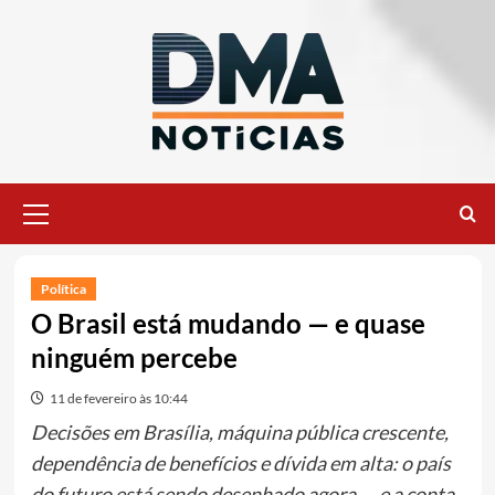
Ir
para
o
conteúdo
Menu
principal
Política
O Brasil está mudando — e quase
ninguém percebe
11 de fevereiro às 10:44
Decisões em Brasília, máquina pública crescente,
dependência de benefícios e dívida em alta: o país
do futuro está sendo desenhado agora — e a conta