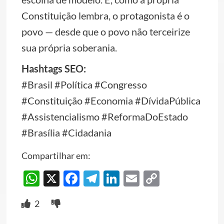
Constituição lembra, o protagonista é o
povo — desde que o povo não terceirize
sua própria soberania.
Hashtags SEO:
#Brasil #Política #Congresso
#Constituição #Economia #DívidaPública
#Assistencialismo #ReformaDoEstado
#Brasília #Cidadania
Compartilhar em:
WhatsApp
X
Facebook
Telegram
LinkedIn
Email
Copy
Link
2