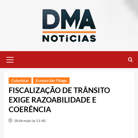
Ir
para
o
conteúdo
Menu
principal
Colunistas
Ernesto São Thiago
FISCALIZAÇÃO DE TRÂNSITO
EXIGE RAZOABILIDADE E
COERÊNCIA
18 de maio às 11:40