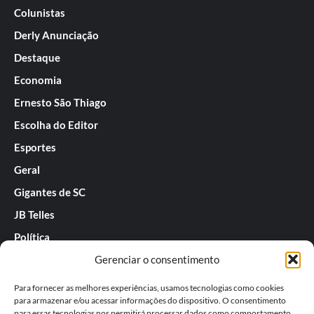
Colunistas
Derly Anunciação
Destaque
Economia
Ernesto São Thiago
Escolha do Editor
Esportes
Geral
Gigantes de SC
JB Telles
Política
Gerenciar o consentimento
Praias de SC
Rafael Guarnieri
Para fornecer as melhores experiências, usamos tecnologias como cookies
para armazenar e/ou acessar informações do dispositivo. O consentimento
Séries
para essas tecnologias nos permitirá processar dados como comportamento