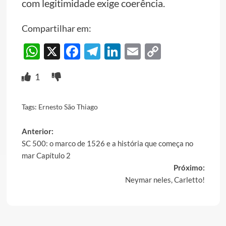
com legitimidade exige coerência.
Compartilhar em:
WhatsApp
X
Facebook
Telegram
LinkedIn
Email
Copy
Link
1
Tags:
Ernesto São Thiago
Post
Anterior:
SC 500: o marco de 1526 e a história que começa no
navigation
mar Capítulo 2
Próximo:
Neymar neles, Carletto!