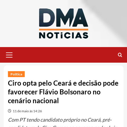
Ir
para
o
conteúdo
Menu
principal
Política
Ciro opta pelo Ceará e decisão pode
favorecer Flávio Bolsonaro no
cenário nacional
11 de maio às 14:26
Com PT tendo candidato próprio no Ceará, pré-