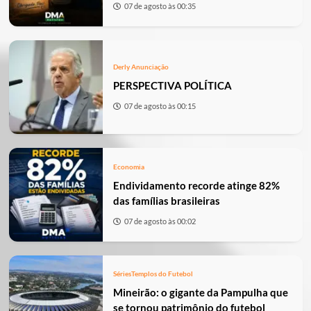
07 de agosto às 00:35
Derly Anunciação
PERSPECTIVA POLÍTICA
07 de agosto às 00:15
Economia
Endividamento recorde atinge 82%
das famílias brasileiras
07 de agosto às 00:02
Séries
Templos do Futebol
Mineirão: o gigante da Pampulha que
se tornou patrimônio do futebol