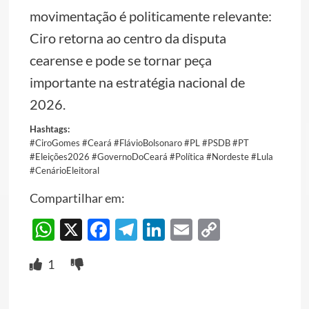
movimentação é politicamente relevante:
Ciro retorna ao centro da disputa
cearense e pode se tornar peça
importante na estratégia nacional de
2026.
Hashtags:
#CiroGomes #Ceará #FlávioBolsonaro #PL #PSDB #PT
#Eleições2026 #GovernoDoCeará #Política #Nordeste #Lula
#CenárioEleitoral
Compartilhar em:
WhatsApp
X
Facebook
Telegram
LinkedIn
Email
Copy
Link
1