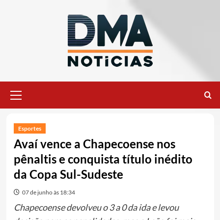
Ir
para
o
conteúdo
Menu
principal
Esportes
Avaí vence a Chapecoense nos
pênaltis e conquista título inédito
da Copa Sul-Sudeste
07 de junho às 18:34
Chapecoense devolveu o 3 a 0 da ida e levou