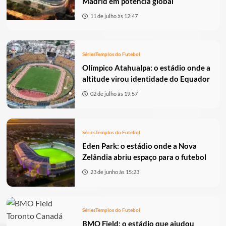
Madrid em potência global
11 de julho às 12:47
Séries
Templos do Futebol
Olímpico Atahualpa: o estádio onde a
altitude virou identidade do Equador
02 de julho às 19:57
Séries
Templos do Futebol
Eden Park: o estádio onde a Nova
Zelândia abriu espaço para o futebol
23 de junho às 15:23
Séries
Templos do Futebol
BMO Field: o estádio que ajudou