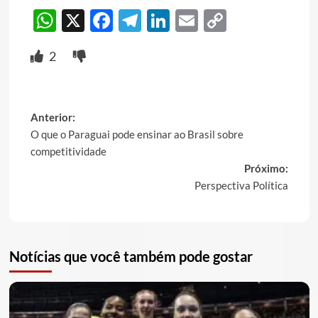
WhatsApp
X
Facebook
Telegram
LinkedIn
Email
Copy
Link
2
Post
Anterior:
O que o Paraguai pode ensinar ao Brasil sobre
navigation
competitividade
Próximo:
Perspectiva Política
Notícias que você também pode gostar