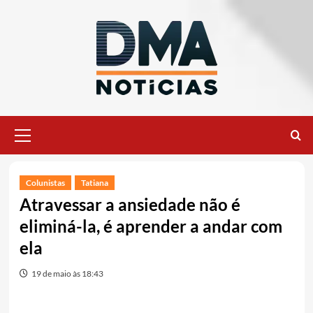
Ir
para
o
conteúdo
Menu
principal
Colunistas
Tatiana
Atravessar a ansiedade não é
eliminá-la, é aprender a andar com
ela
19 de maio às 18:43