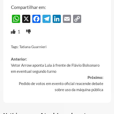
Compartilhar em:
WhatsApp
X
Facebook
Telegram
LinkedIn
Email
Copy
Link
1
Tags:
Tatiana Guarnieri
Post
Anterior:
Vetor Arrow aponta Lula à frente de Flávio Bolsonaro
navigation
em eventual segundo turno
Próximo:
Pedido de votos em evento oficial reacende debate
sobre uso da máquina pública