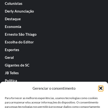
Colunistas
Derly Anunciação
Destaque
Economia
Ernesto São Thiago
Escolha do Editor
Esportes
Geral
Gigantes de SC
JB Telles
Política
Gerenciar o consentimento
Praias de SC
Rafael Guarnieri
Para fornecer as melhores experiências, usamos tecnologias como cookies
para armazenar e/ou acessar informações do dispositivo. O consentimento
Séries
para essas tecnologias nos permitirá processar dados como comportamento