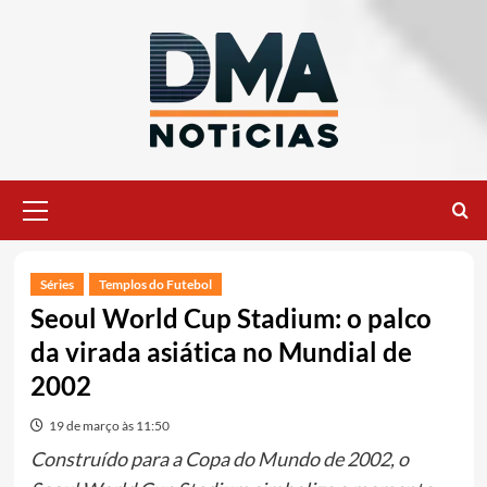
Ir
para
o
conteúdo
Menu
principal
Séries
Templos do Futebol
Seoul World Cup Stadium: o palco
da virada asiática no Mundial de
2002
19 de março às 11:50
Construído para a Copa do Mundo de 2002, o