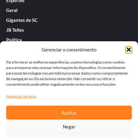
Esportes
Geral
Gigantes de SC
JB Telles
Política
Gerenciar o consentimento
Praias de SC
Rafael Guarnieri
Para fornecer as melhores experiências, usamos tecnologias como cookies
para armazenar e/ou acessar informações do dispositivo. O consentimento
Séries
para essas tecnologias nos permitirá processar dados como comportamento
de navegação ou IDs exclusivos neste site. Não consentir ou retirar o
Tatiana
consentimento pode afetar negativamente certos recursos e funções.
Templos do Futebol
Gerenciar serviços
Werner Zotz
Aceitar
Negar