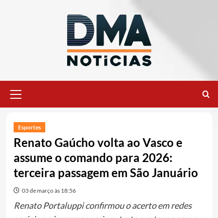
Ir
para
o
conteúdo
Menu
principal
Esportes
Renato Gaúcho volta ao Vasco e
assume o comando para 2026:
terceira passagem em São Januário
03 de março às 18:56
Renato Portaluppi confirmou o acerto em redes