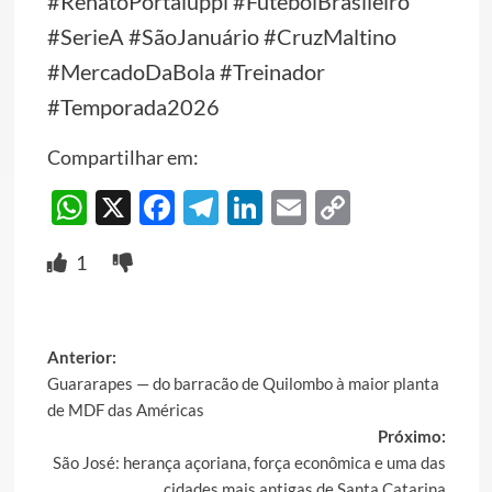
#RenatoPortaluppi #FutebolBrasileiro
#SerieA #SãoJanuário #CruzMaltino
#MercadoDaBola #Treinador
#Temporada2026
Compartilhar em:
WhatsApp
X
Facebook
Telegram
LinkedIn
Email
Copy
Link
1
Post
Anterior:
Guararapes — do barracão de Quilombo à maior planta
navigation
de MDF das Américas
Próximo:
São José: herança açoriana, força econômica e uma das
cidades mais antigas de Santa Catarina