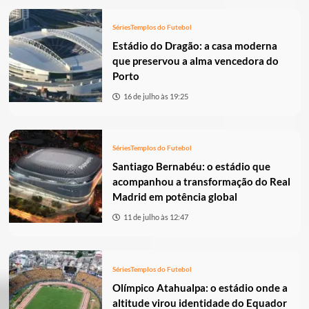
Séries
Templos do Futebol
Estádio do Dragão: a casa moderna
que preservou a alma vencedora do
Porto
16 de julho às 19:25
Séries
Templos do Futebol
Santiago Bernabéu: o estádio que
acompanhou a transformação do Real
Madrid em potência global
11 de julho às 12:47
Séries
Templos do Futebol
Olímpico Atahualpa: o estádio onde a
altitude virou identidade do Equador