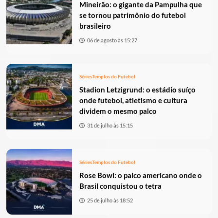
Mineirão: o gigante da Pampulha que
se tornou patrimônio do futebol
brasileiro
06 de agosto às 15:27
Séries
Templos do Futebol
Stadion Letzigrund: o estádio suíço
onde futebol, atletismo e cultura
dividem o mesmo palco
31 de julho às 15:15
Séries
Templos do Futebol
Rose Bowl: o palco americano onde o
Brasil conquistou o tetra
25 de julho às 18:52