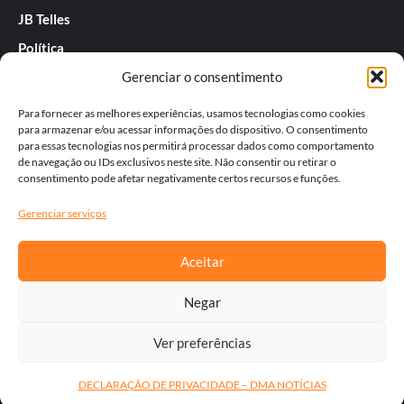
JB Telles
Política
Gerenciar o consentimento
Praias de SC
Rafael Guarnieri
Para fornecer as melhores experiências, usamos tecnologias como cookies
para armazenar e/ou acessar informações do dispositivo. O consentimento
Séries
para essas tecnologias nos permitirá processar dados como comportamento
de navegação ou IDs exclusivos neste site. Não consentir ou retirar o
Tatiana
consentimento pode afetar negativamente certos recursos e funções.
Templos do Futebol
Gerenciar serviços
Werner Zotz
Aceitar
Negar
Ver preferências
Copyright © Todos os direitos reservados | wf5
DECLARAÇÃO DE PRIVACIDADE – DMA NOTÍCIAS