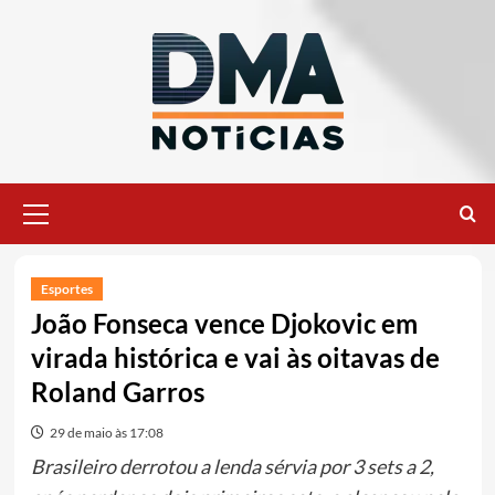
Ir
para
o
conteúdo
Menu
principal
Esportes
João Fonseca vence Djokovic em
virada histórica e vai às oitavas de
Roland Garros
29 de maio às 17:08
Brasileiro derrotou a lenda sérvia por 3 sets a 2,