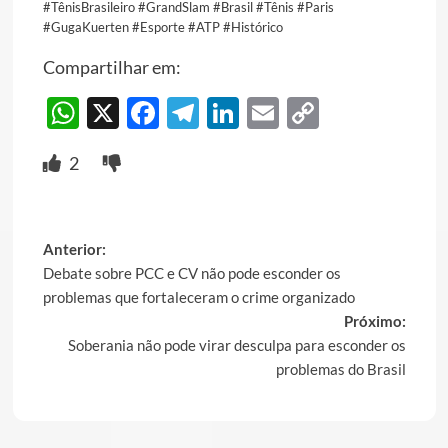
#TênisBrasileiro #GrandSlam #Brasil #Tênis #Paris
#GugaKuerten #Esporte #ATP #Histórico
Compartilhar em:
WhatsApp
X
Facebook
Telegram
LinkedIn
Email
Copy
Link
2
Post
Anterior:
Debate sobre PCC e CV não pode esconder os
navigation
problemas que fortaleceram o crime organizado
Próximo:
Soberania não pode virar desculpa para esconder os
problemas do Brasil