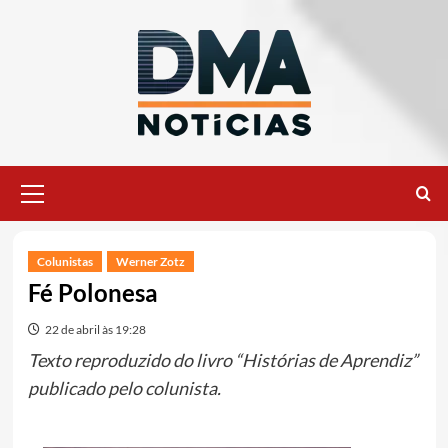
Ir
para
o
conteúdo
Menu
principal
Colunistas
Werner Zotz
Fé Polonesa
22 de abril às 19:28
Texto reproduzido do livro “Histórias de Aprendiz”
publicado pelo colunista.