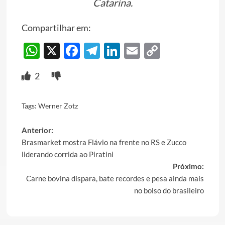
Catarina.
Compartilhar em:
WhatsApp
X
Facebook
Telegram
LinkedIn
Email
Copy
Link
2
Tags:
Werner Zotz
Post
Anterior:
Brasmarket mostra Flávio na frente no RS e Zucco
navigation
liderando corrida ao Piratini
Próximo:
Carne bovina dispara, bate recordes e pesa ainda mais
no bolso do brasileiro